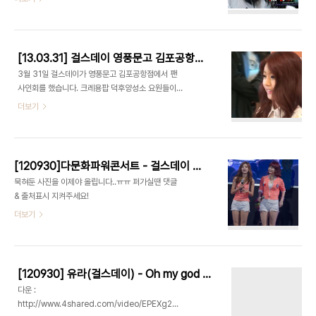
[13.03.31] 걸스데이 영풍문고 김포공항점 팬사인회 직캠
3월 31일 걸스데이가 영풍문고 김포공항점에서 팬
사인회를 했습니다. 크레용팝 덕후양성소 요원들이
출동해서 영상과 사진을 찍어왔어요. 사진은 보정중
더보기
일테니 영상부터 맛보기로 보시죠.
[120930]다문화파워콘서트 - 걸스데이 직찍
묵혀둔 사진을 이제야 올립니다..ㅠㅠ 퍼가실땐 댓글
& 출처표시 지켜주세요!
더보기
[120930] 유라(걸스데이) - Oh my god 직캠
다운 :
http://www.4shared.com/video/EPEXg26a/120930_-