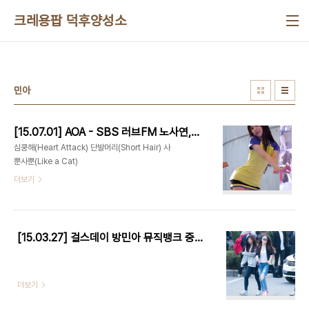
본문 바로가기
크레용팝 덕후양성소
민아
[15.07.01] AOA - SBS 러브FM 노사연,이성미쇼 특집 공개방송 (민아) 직캠 by 수원촌놈
심쿵해(Heart Attack) 단발머리(Short Hair) 사
뿐사뿐(Like a Cat)
더보기
[15.03.27] 걸스데이 방민아 뮤직뱅크 중간출퇴근 직찍 by 남자는핑크
더보기