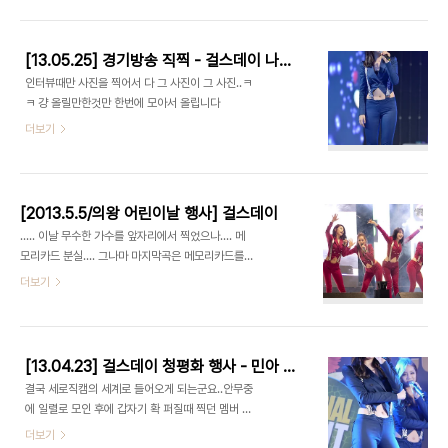
[13.05.25] 경기방송 직찍 - 걸스데이 나인뮤지스 지나 홍진영 by 쌩과일
인터뷰때만 사진을 찍어서 다 그 사진이 그 사진..ㅋ
ㅋ 걍 올릴만한것만 한번에 모아서 올립니다
더보기
[2013.5.5/의왕 어린이날 행사] 걸스데이
..... 이날 무수한 가수를 앞자리에서 찍었으나.... 메
모리카드 분실.... 그나마 마지막곡은 메모리카드를
다써서 다른 카드에 저장.. 남은사진이 이것밖에..
더보기
아.. 걸데 500장정도 찍었고 다른가수들도 많이 찍
었는데 다날라갔...ㅠㅠ 뭐 이것도 경험이라고 생각해
야죠~ ㅎㅎㅎㅎ
[13.04.23] 걸스데이 청평화 행사 - 민아 혜리 유라 세로직캠 by 두눙바바
결국 세로직캠의 세계로 들어오게 되는군요..안무중
에 일렬로 모인 후에 갑자기 확 퍼질때 찍던 멤버 막
놓치고 ㅎㅎ
더보기