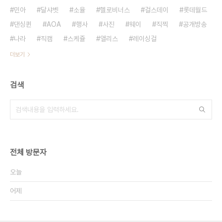
민아
달샤벳
소율
헬로비너스
걸스데이
롯데월드
댄싱퀸
AOA
행사
사진
웨이
직찍
공개방송
나라
직캠
스케쥴
앨리스
레이싱걸
더보기
검색
전체 방문자
오늘
어제