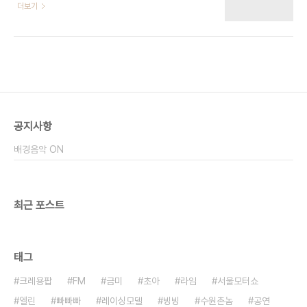
_Oh_my_god_by_.html
더보기
공지사항
배경음악 ON
최근 포스트
태그
크레용팝
FM
금미
초아
라임
서울모터쇼
엘린
빠빠빠
레이싱모델
빙빙
수원촌놈
공연