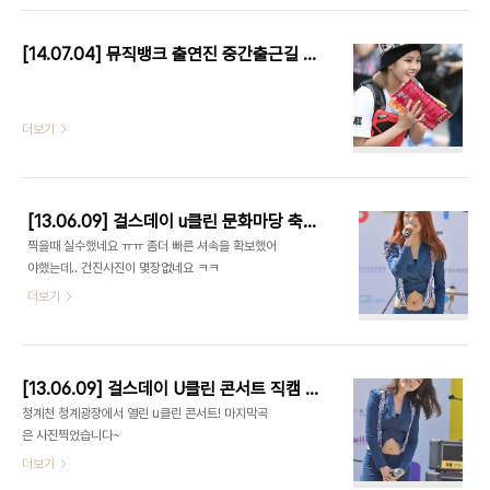
[14.07.04] 뮤직뱅크 출연진 중간출근길 직찍 by 남자는핑크
더보기
[13.06.09] 걸스데이 u클린 문화마당 축제 직찍 by 쌩과일
찍을때 실수했네요 ㅠㅠ 좀더 빠른 셔속을 확보했어
야했는데.. 건진사진이 몇장없네요 ㅋㅋ
더보기
[13.06.09] 걸스데이 U클린 콘서트 직캠 by 쌩과일
청계천 청계광장에서 열린 u클린 콘서트! 마지막곡
은 사진찍었습니다~
더보기