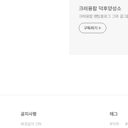
크레용팝 덕후양성소
크레용팝 팬팀블로그 그외 걸그룹
구독하기
공지사항
태그
배경음악 ON
직찍