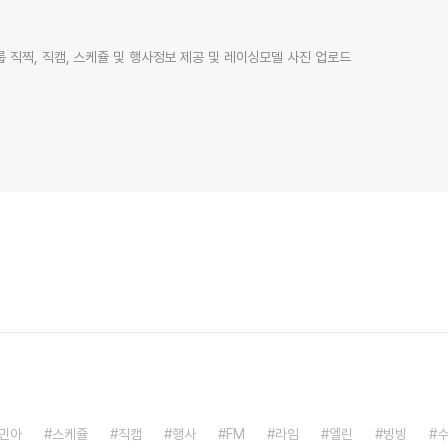
 직찍, 직캠, 스케쥴 및 행사정보 제공 및 레이싱모델 사진 업로드
민아
스케쥴
직캠
행사
FM
라임
엘린
빙빙