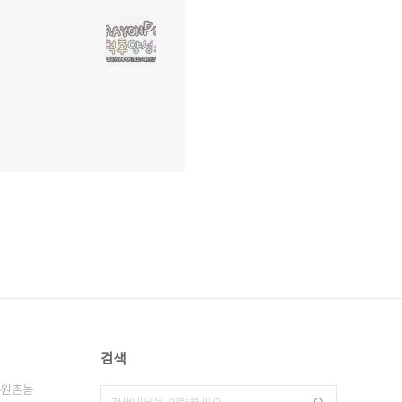
검색
수원촌놈