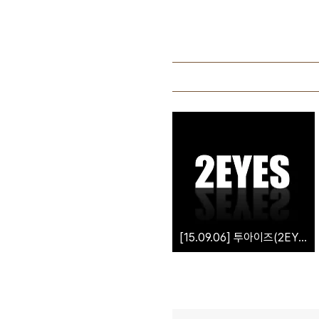
[15.09.06] 투아이즈(2EYES) - PIPPI(삐삐) 홍대게릴라 멀티캠 by NiKKi6X