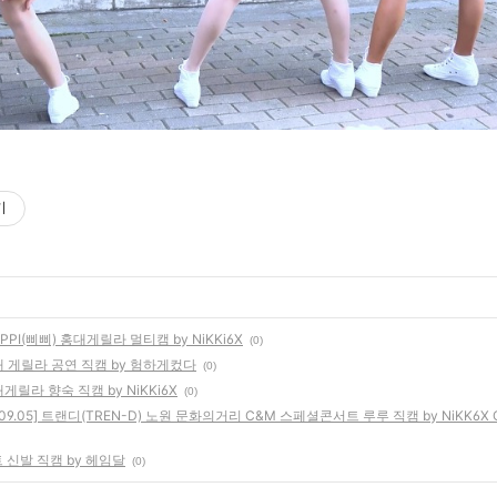
기
 PIPPI(삐삐) 홍대게릴라 멀티캠 by NiKKi6X
(0)
) 홍대 게릴라 공연 직캠 by 험하게컸다
(0)
홍대게릴라 향숙 직캠 by NiKKi6X
(0)
 [15.09.05] 트랜디(TREN-D) 노원 문화의거리 C&M 스페셜콘서트 루루 직캠 by NiKK
젝트 신발 직캠 by 헤임달
(0)