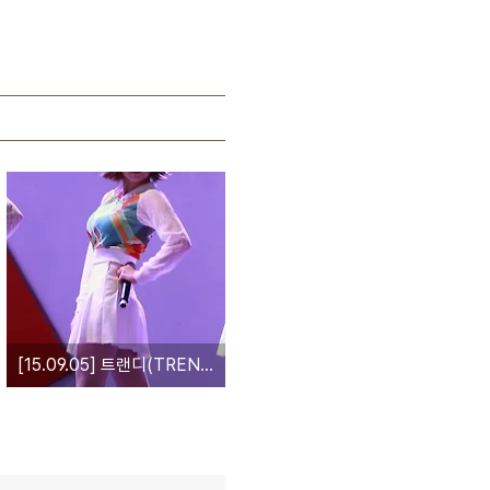
[15.09.05] 트랜디(TREN-D) [15.09.05] 트랜디(TREN-D) 노원 문화의거리 C&M 스페셜콘서트 루루 직캠 by NiKK6X C&M 스페셜콘서트 루루 직캠 by NiKK6X