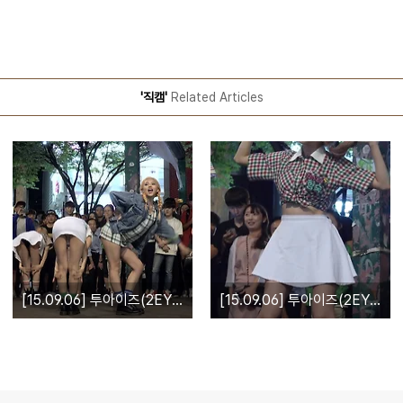
'직캠'
Related Articles
[15.09.06] 투아이즈(2EYES) 홍대 게릴라 공연 직캠 by 험하게컸다
[15.09.06] 투아이즈(2EYES) 홍대게릴라 향숙 직캠 by NiKKi6X