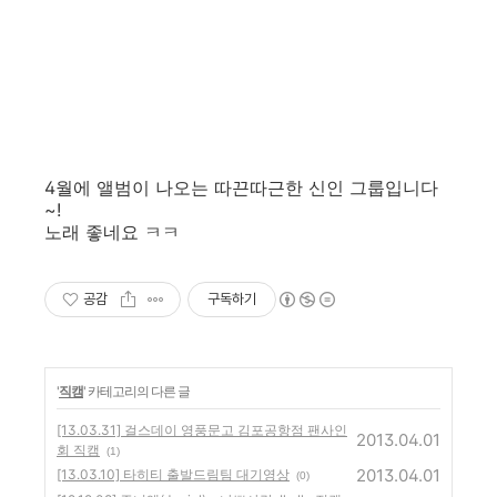
4월에 앨범이 나오는 따끈따근한 신인 그룹입니다
~!
노래 좋네요 ㅋㅋ
공감
구독하기
'
직캠
' 카테고리의 다른 글
[13.03.31] 걸스데이 영풍문고 김포공항점 팬사인
2013.04.01
회 직캠
(1)
2013.04.01
[13.03.10] 타히티 출발드림팀 대기영상
(0)