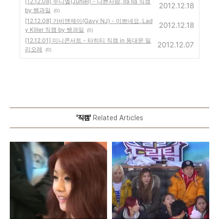
[12.12.08] 주니엘(Juniel) - 나쁜사람, Ila Ila 직캠
2012.12.18
by 쌩과일
(0)
[12.12.08] 가비앤제이(Gavy NJ) - 이쁘네요, Lad
2012.12.18
y Killer 직캠 by 쌩과일
(0)
[12.12.01] 미니콘서트 - 타히티 직캠 in 동대문 밀
2012.12.07
리오레
(0)
'직캠'
Related Articles