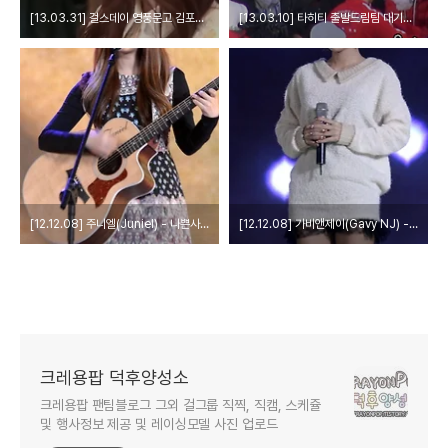
[13.03.31] 걸스데이 영풍문고 김포공항점 팬사인회 직캠
[13.03.10] 타히티 출발드림팀 대기영상
[12.12.08] 주니엘(Juniel) - 나쁜사람, Ila Ila 직캠 by 쌩과일
[12.12.08] 가비앤제이(Gavy NJ) - 이쁘네요, Lady Killer 직캠 by 쌩과일
크레용팝 덕후양성소
크레용팝 팬팀블로그 그외 걸그룹 직찍, 직캠, 스케쥴
및 행사정보 제공 및 레이싱모델 사진 업로드