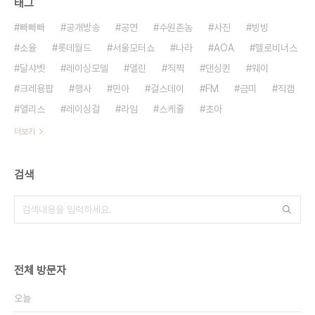
태그
빠빠빠
공개방송
공연
수원촌놈
사진
빙빙
소율
롯데월드
서울모터쇼
나라
AOA
헬로비너스
달샤벳
레이싱모델
엘린
직찍
댄싱퀸
웨이
크레용팝
행사
민아
걸스데이
FM
금미
직캠
앨리스
레이싱걸
라임
스케쥴
초아
더보기
검색
전체 방문자
오늘