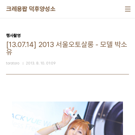
본문 바로가기
크레용팝 덕후양성소
행사촬영
[13.07.14] 2013 서울오토살롱 - 모델 박소
유
torotoro
2013. 8. 10. 01:09