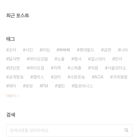
최근 포스트
태그
초아
사진
라임
빠빠빠
롯데월드
공연
나라
달샤벳
레이싱모델
소율
행사
걸스데이
민아
댄싱퀸
레이싱걸
직찍
스케쥴
직캠
서울모터쇼
공개방송
앨리스
금미
수원촌놈
AOA
크레용팝
웨이
빙빙
FM
엘린
헬로비너스
더보기
검색